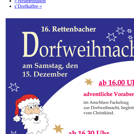
«
Heilmeditation
s’Dorfkaffee
»